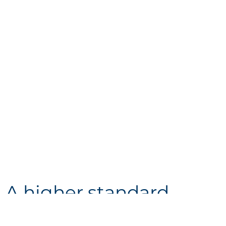
A higher standard
of in-flight dining