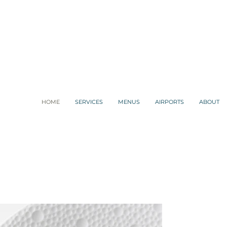
HOME
SERVICES
MENUS
AIRPORTS
ABOUT